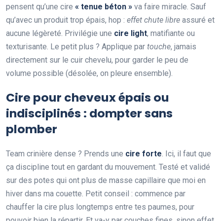
pensent qu’une cire
« tenue béton »
va faire miracle. Sauf
qu’avec un produit trop épais, hop :
effet chute libre
assuré et
aucune légèreté. Privilégie une
cire light
, matifiante ou
texturisante. Le petit plus ? Applique par
touche
, jamais
directement sur le cuir chevelu, pour garder le peu de
volume possible (désolée, on pleure ensemble).
Cire pour cheveux épais ou
indisciplinés : dompter sans
plomber
Team crinière dense ? Prends une
cire forte
. Ici, il faut que
ça discipline tout en gardant du mouvement. Testé et validé
sur des potes qui ont plus de masse capillaire que moi en
hiver dans ma couette. Petit conseil : commence par
chauffer la cire plus longtemps entre tes paumes, pour
pouvoir bien la répartir. Et va-y par couches fines, sinon effet