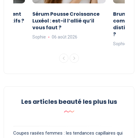
e valent
Sérum Pousse Croissance
Brume et 
négatifs ?
Luxéol : est-il l’allié qu’il
comment 
vous faut ?
distingue
?
Sophie
06 août 2026
Sophie
06
Les articles beauté les plus lus
Coupes rasées femmes : les tendances capillaires qui