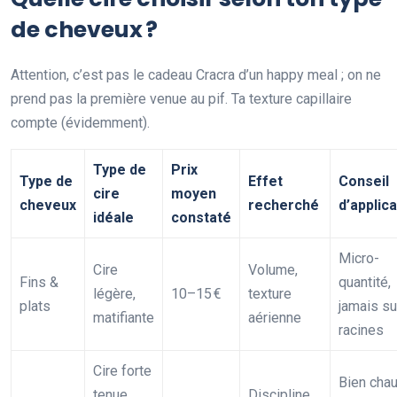
de cheveux ?
Attention, c’est pas le cadeau Cracra d’un happy meal ; on ne
prend pas la première venue au pif. Ta texture capillaire
compte (évidemment).
Type de
Prix
Type de
Effet
Conseil
cire
moyen
cheveux
recherché
d’applica
idéale
constaté
Micro-
Cire
Volume,
Fins &
quantité,
légère,
10–15 €
texture
plats
jamais su
matifiante
aérienne
racines
Cire forte
Bien chau
tenue
Discipline,