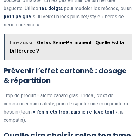
douceur. J’insiste : tu n’es pas en train de tartiner une
baguette. Utilise
tes doigts
pour modeler les mèches, ou un
petit peigne
si tu veux un look plus net/style « héros de
série coréenne ».
Lire aussi :
Gel vs Semi-Permanent : Quelle Est la
Différence ?
Prévenir l’effet cartonné : dosage
& répartition
Trop de produit = alerte canard gras. L’idéal, c’est de
commencer minimaliste, puis de rajouter une mini pointe si
besoin (team
« j’en mets trop, puis je re-lave tout »
, je
compatis).
Quelle cire choisir selon ton type