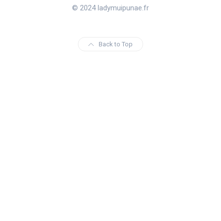
© 2024 ladymuipunae.fr
Back to Top