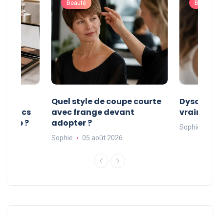
Beauté
Beauté
es
Quel style de coupe courte
Dyson Air
smetics
avec frange devant
vraiment 
ature ?
adopter ?
Sophie
05
Sophie
05 août 2026