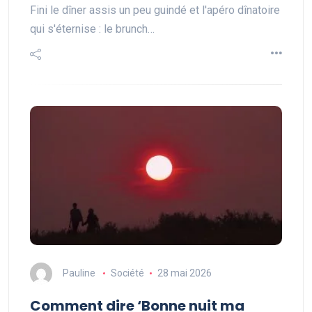
Fini le dîner assis un peu guindé et l'apéro dînatoire
qui s'éternise : le brunch…
Pauline
Société
28 mai 2026
Comment dire ‘Bonne nuit ma