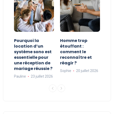
 la
Pourquoi la
Homme trop
Sna
location d’un
étouffant :
pie
art
système sono est
comment le
est
essentielle pour
reconnaître et
ten
une réception de
réagir ?
dan
026
mariage réussie ?
san
Sophie
20 juillet 2026
Pauline
23 juillet 2026
Soph