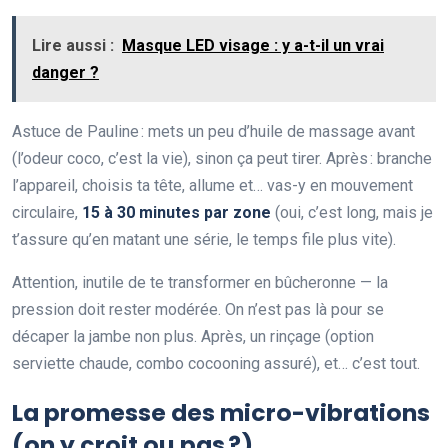
Lire aussi :
Masque LED visage : y a-t-il un vrai
danger ?
Astuce de Pauline : mets un peu d’huile de massage avant
(l’odeur coco, c’est la vie), sinon ça peut tirer. Après : branche
l’appareil, choisis ta tête, allume et… vas-y en mouvement
circulaire,
15 à 30 minutes par zone
(oui, c’est long, mais je
t’assure qu’en matant une série, le temps file plus vite).
Attention, inutile de te transformer en bûcheronne — la
pression doit rester modérée. On n’est pas là pour se
décaper la jambe non plus. Après, un rinçage (option
serviette chaude, combo cocooning assuré), et… c’est tout.
La promesse des micro-vibrations
(on y croit ou pas ?)