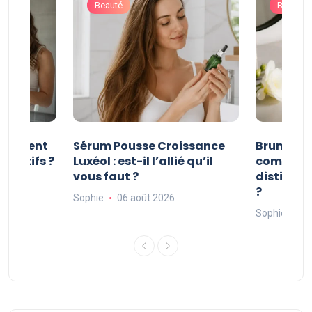
Beauté
Beauté
e valent
Sérum Pousse Croissance
Brume et 
négatifs ?
Luxéol : est-il l’allié qu’il
comment 
vous faut ?
distingue
?
Sophie
06 août 2026
Sophie
06