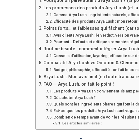
Pourquoi on parle autant d’Arya Lush ? (Et po
Les promesses des produits Arya Lush (et la r
Gamme Arya Lush : ingrédients naturels, efficac
Efficacité des produits Arya Lush : mon retour 
Points forts… et faiblesses qui fâchent (car t
Avis clients Arya Lush : le verdict, version vraie
Pourtant… Défauts et critiques remontés régul
Routine beauté : comment intégrer Arya Lush 
Conseils d’utilisation, layering, efficacité sur 
Comparatif Arya Lush vs Oolution & Clémence 
Budget, philosophie, efficacité : on fait le poi
Arya Lush : Mon avis final (en toute transpar
FAQ — Arya Lush, on fait le point !
Les produits Arya Lush conviennent-ils aux pe
Où acheter Arya Lush ?
Quels sont les ingrédients phares qui font la 
Est-ce que les produits Arya Lush sont vegan e
Combien de temps avant de voir les résultats 
Les articles similaires :