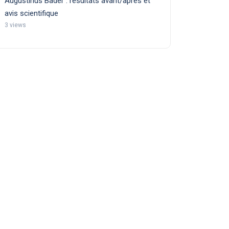
Augustinus Bader : résultats avant/après et
avis scientifique
3 views