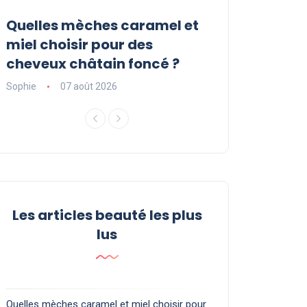
Quelles mèches caramel et
Sérum Pousse
r
miel choisir pour des
Luxéol : est-il l
cheveux châtain foncé ?
vous faut ?
Sophie
07 août 2026
Sophie
06 août 2
Les articles beauté les plus
lus
Quelles mèches caramel et miel choisir pour