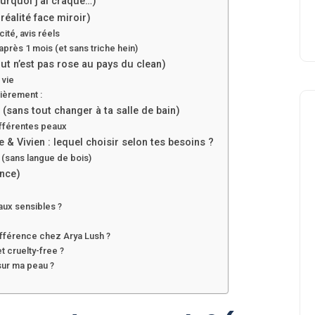
urquoi j’ai craqué…)
éalité face miroir)
ité, avis réels
après 1 mois (et sans triche hein)
out n’est pas rose au pays du clean)
 vie
ièrement :
(sans tout changer à ta salle de bain)
différentes peaux
& Vivien : lequel choisir selon tes besoins ?
nt (sans langue de bois)
ence)
Beauté
aux sensibles ?
différence chez Arya Lush ?
t cruelty-free ?
sur ma peau ?