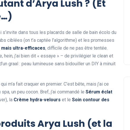
tant d’Arya Lush ? (Et
Quel style de coupe courte
é…)
avec frange devant adopte
?
 s’invite dans tous les placards de salle de bain écolo du
Sophie
05 août 2026
pubs ciblées (on t’a captée l’algorithme) et les promesses
 mais ultra-efficaces
, difficile de ne pas être tentée.
ein, j’ai bien dit « essaye » – de privilégier le clean et
’un graal : peau lumineuse sans bidouiller un DIY à minuit
 qui m’a fait craquer en premier. C’est bête, mais j’ai ce
 spa, un peu cocon. Bref, j’ai commandé le
Sérum éclat
ver), la
Crème hydra-velours
et le
Soin contour des
roduits Arya Lush (et la