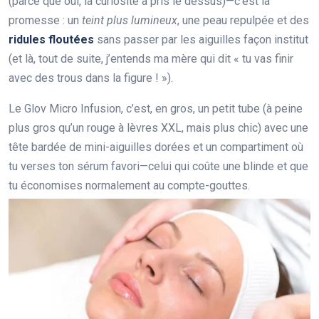
(parce que oui, la curiosité a pris le dessus)—c’est la
promesse : un
teint plus lumineux
, une peau repulpée et des
ridules floutées
sans passer par les aiguilles façon institut
(et là, tout de suite, j’entends ma mère qui dit « tu vas finir
avec des trous dans la figure ! »).
Le Glov Micro Infusion, c’est, en gros, un petit tube (à peine
plus gros qu’un rouge à lèvres XXL, mais plus chic) avec une
tête bardée de mini-aiguilles dorées et un compartiment où
tu verses ton sérum favori—celui qui coûte une blinde et que
tu économises normalement au compte-gouttes.