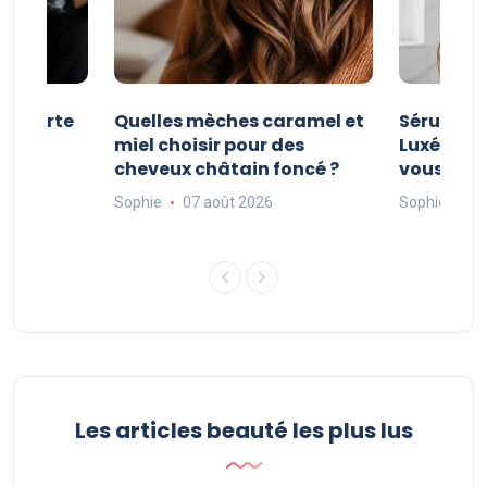
e courte
Quelles mèches caramel et
Sérum Po
nt
miel choisir pour des
Luxéol : es
cheveux châtain foncé ?
vous faut
Sophie
07 août 2026
Sophie
06
Les articles beauté les plus lus