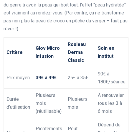
du genre à avoir la peau qui boit tout, l’effet “peau hydratée”
est vraiment au rendez-vous. (Par contre, ça ne transforme
pas non plus la peau de croco en pêche du verger – faut pas
rêver !)
Rouleau
Glov Micro
Soin en
Critère
Derma
Infusion
institut
Classic
90€ à
Prix moyen
39€ à 49€
25€ à 35€
180€/séance
Plusieurs
À renouveler
Durée
Plusieurs
mois
tous les 3 à
d’utilisation
mois
(réutilisable)
6 mois
Dépend de
Picotements
Peut