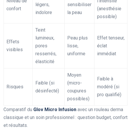
Niveau de
l’intensité
légers,
sensibiliser
confort
(anesthésie
indolore
la peau
possible)
Teint
lumineux,
Peau plus
Effet tenseur,
Effets
pores
lisse,
éclat
visibles
resserrés,
uniforme
immédiat
élasticité
Moyen
Faible à
Faible (si
(micro-
Risques
modéré (si
désinfecté)
coupures
pro qualifié)
possibles)
Comparatif du
Glov Micro Infusion
avec un rouleau derma
classique et un soin professionnel : question budget, confort
et résultats.