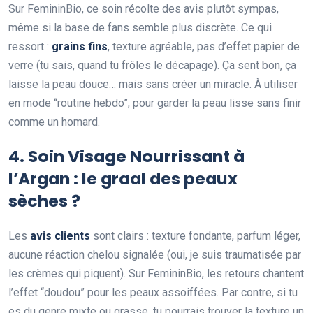
Sur FemininBio, ce soin récolte des avis plutôt sympas,
même si la base de fans semble plus discrète. Ce qui
ressort :
grains fins
, texture agréable, pas d’effet papier de
verre (tu sais, quand tu frôles le décapage). Ça sent bon, ça
laisse la peau douce… mais sans créer un miracle. À utiliser
en mode “routine hebdo”, pour garder la peau lisse sans finir
comme un homard.
4. Soin Visage Nourrissant à
l’Argan : le graal des peaux
sèches ?
Les
avis clients
sont clairs : texture fondante, parfum léger,
aucune réaction chelou signalée (oui, je suis traumatisée par
les crèmes qui piquent). Sur FemininBio, les retours chantent
l’effet “doudou” pour les peaux assoiffées. Par contre, si tu
es du genre mixte ou grasse, tu pourrais trouver la texture un