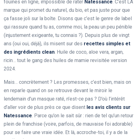
fouines en ligne, impossible de rater
Natessance
. C’est LA
marque qui promet du naturel, du bio, et pas juste pour que
ça fasse joli sur la boîte. Disons que c’est le genre de label
qui rassure quand tu as, comme moi, la peau un peu pénible
(injustement exigeante, tu connais ?). Depuis plus de vingt
ans (oui oui, déjà), ils misent sur des
recettes simples et
des ingrédients clean
. Huile de coco, aloe vera, argan,
ricin… tout le gang des huiles de mamie revisitée version
2024.
Mais… concrètement ? Les promesses, c’est bien, mais on
en reparle quand on se retrouve devant le miroir le
lendemain d’un masque raté, n’est-ce pas ? D’où l’intérêt
d’aller voir de plus près ce que disent
les avis clients sur
Natessance
. Parce qu’on le sait sûr : rien de tel qu’un retour
plein de franchise (voire, parfois, de mauvaise foi adorable)
pour se faire une vraie idée. Et là, accroche-toi, il y a de la