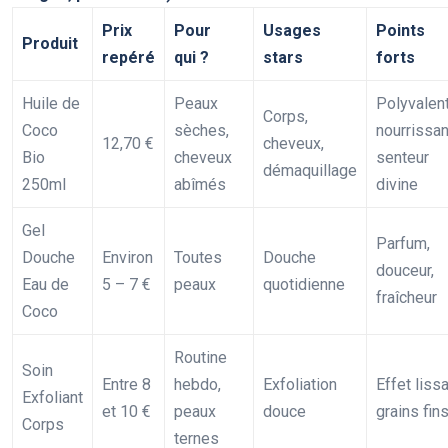
Prix
Pour
Usages
Points
Produit
repéré
qui ?
stars
forts
Huile de
Peaux
Polyvalent
Corps,
Coco
sèches,
nourrissan
12,70 €
cheveux,
Bio
cheveux
senteur
démaquillage
250ml
abîmés
divine
Gel
Parfum,
Douche
Environ
Toutes
Douche
douceur,
Eau de
5 – 7 €
peaux
quotidienne
fraîcheur
Coco
Routine
Soin
Entre 8
hebdo,
Exfoliation
Effet lissa
Exfoliant
et 10 €
peaux
douce
grains fin
Corps
ternes