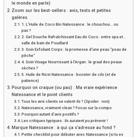
le monde en parle)
Zoom sur les best-sellers : avis, tests et petites
galères
1. L’Huile de Coco Bio Natessance : le chouchou… ou
pas ?
2. Gel Douche Rafraîchissant Eau de Coco : entre spa et…
salle de bain de Poudlard
3. Soin Exfoliant Corps : la promesse d’une peau “peau de
pêche”
4. Soin Visage Nourrissant à l’Argan : le graal des peaux
sèches ?
5. Huile de Ricin Natessance : booster de cils (et de
patience)
Pourquoi on craque (ou pas) : Ma vraie expérience
Natessance et le point clients
Tous les avis clients se valent-ils ? (Spoiler : non)
Natessance, vraiment clean ? Focus sur la compo
Pourquoi autant d’avis positifs ?
Les critiques typiques : ils auraient pu prévenir !
Marque Natessance : à qui ça s’adresse au fond ?
Petite checklist pour débuter avec Natessance (si tu es