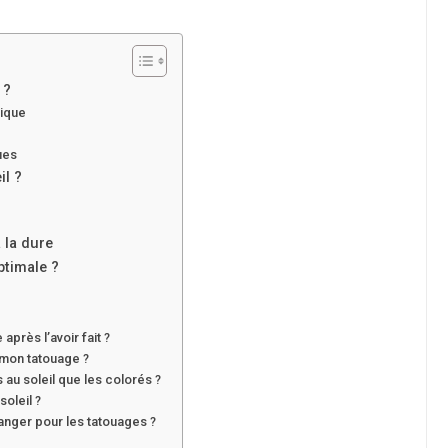
 ?
hique
ues
il ?
 la dure
ptimale ?
après l’avoir fait ?
 mon tatouage ?
 au soleil que les colorés ?
soleil ?
anger pour les tatouages ?