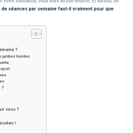
votre silhouette, vous êtes au bon endroit. Et surtout, on
de séances par semaine faut-il vraiment pour que
semaine ?
les jambes lourdes
ouette
 sport
èmes
ées
 ?
ur vous ?
ésultats ?