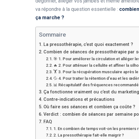
dégonfler, alléger vos jambes et même améliorer 
va répondre à la question essentielle :
combien 
ça marche ?
Sommaire
La pressothérapie, c’est quoi exactement ?
Combien de séances de pressothérapie par 
🎯 1. Pour améliorer la circulation et alléger 
🔥 2. Pour atténuer la cellulite et affiner la silh
🏋️ 3. Pour la récupération musculaire après le
💦 4. Pour traiter la rétention d’eau et les œd
📊 Récapitulatif des fréquences recommand
Ça fonctionne vraiment ou c’est du marketing
Contre-indications et précautions
Où faire ses séances et combien ça coûte ?
Verdict : combien de séances par semaine po
FAQ
1. En combien de temps voit-on les premiers r
2. La pressothérapie fait-elle maigrir ?