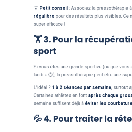
💡
Petit conseil
: Associez la pressothérapie 
régulière
pour des résultats plus visibles. Ce
super efficace !
🏋️
3. Pour la récupérat
sport
Si vous êtes une grande sportive (ou que vous e
lundi » 🙃), la pressothérapie peut être une super
L’idéal ?
1 à 2 séances par semaine
, surtout 
Certaines athlètes en font
après chaque gros
semaine suffisent déjà à
éviter les courbatur
💦
4. Pour traiter la r