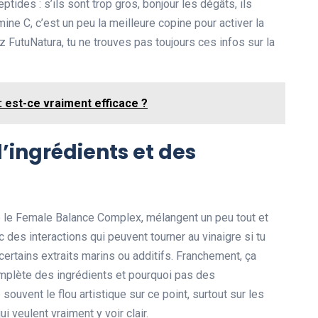
eptides : s’ils sont trop gros, bonjour les dégâts, ils
amine C, c’est un peu la meilleure copine pour activer la
z FutuNatura, tu ne trouves pas toujours ces infos sur la
 est-ce vraiment efficace ?
d’ingrédients et des
re le Female Balance Complex, mélangent un peu tout et
 des interactions qui peuvent tourner au vinaigre si tu
ertains extraits marins ou additifs. Franchement, ça
complète des ingrédients et pourquoi pas des
souvent le flou artistique sur ce point, surtout sur les
 veulent vraiment y voir clair.