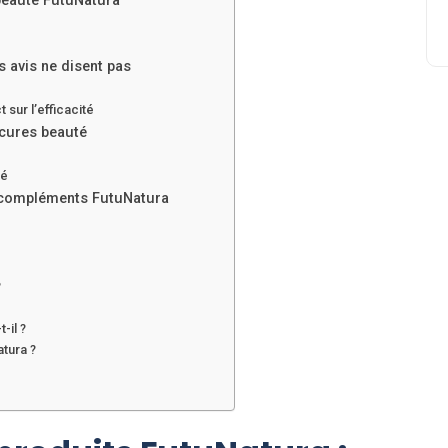
 beauté FutuNatura
s avis ne disent pas
 sur l’efficacité
 cures beauté
té
es compléments FutuNatura
?
-il ?
atura ?