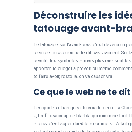
Déconstruire les idé
tatouage avant-br
Le tatouage sur l’avant-bras, c’est devenu un pe
plein de trucs qu’on ne te dit pas vraiment. Sur la
beauté, les symboles — mais plus rare sont les 
apporter, le budget à prévoir ou même comment ça
te faire avoir, reste là, on va causer vrai.
Ce que le web ne te di
Les guides classiques, tu vois le genre : « Choisi
», bref, beaucoup de bla-bla qui minimise tout. I
et gris, c’est super durable » comme si c’était 
surtout quand on parle de la peau délicate du po