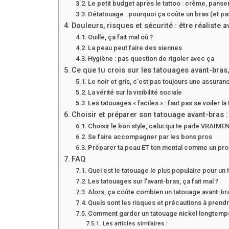
Le petit budget après le tattoo : crème, pan
Détatouage : pourquoi ça coûte un bras (et pa
Douleurs, risques et sécurité : être réaliste a
Ouille, ça fait mal où ?
La peau peut faire des siennes
Hygiène : pas question de rigoler avec ça
Ce que tu crois sur les tatouages avant-bras, 
Le noir et gris, c’est pas toujours une assuran
La vérité sur la visibilité sociale
Les tatouages « faciles » : faut pas se voiler la
Choisir et préparer son tatouage avant-bras :
Choisir le bon style, celui qui te parle VRAIME
Se faire accompagner par les bons pros
Préparer ta peau ET ton mental comme un pro
FAQ
Quel est le tatouage le plus populaire pour un
Les tatouages sur l’avant-bras, ça fait mal ?
Alors, ça coûte combien un tatouage avant-b
Quels sont les risques et précautions à prendr
Comment garder un tatouage nickel longtemp
Les articles similaires :