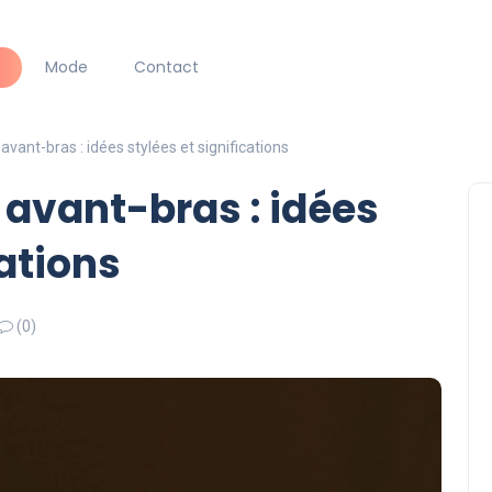
Mode
Contact
nt-bras : idées stylées et significations
vant-bras : idées
cations
(0)