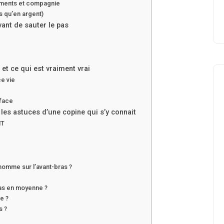
sements et compagnie
s qu’en argent)
vant de sauter le pas
et ce qui est vraiment vrai
ce vie
 face
 les astuces d’une copine qui s’y connait
NT
Beauté
 homme sur l’avant-bras ?
ras en moyenne ?
e ?
s ?