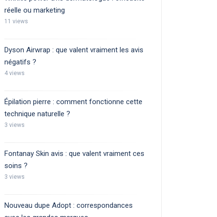
réelle ou marketing
11 views
Dyson Airwrap : que valent vraiment les avis
négatifs ?
4 views
Épilation pierre : comment fonctionne cette
technique naturelle ?
3 views
Fontanay Skin avis : que valent vraiment ces
soins ?
3 views
Nouveau dupe Adopt : correspondances