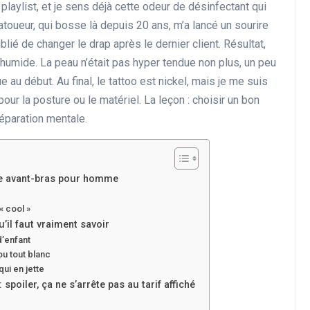
playlist, et je sens déjà cette odeur de désinfectant qui
atoueur, qui bosse là depuis 20 ans, m’a lancé un sourire
blié de changer le drap après le dernier client. Résultat,
 humide. La peau n’était pas hyper tendue non plus, un peu
e au début. Au final, le tattoo est nickel, mais je me suis
ur la posture ou le matériel. La leçon : choisir un bon
réparation mentale.
ge avant-bras pour homme
« cool »
’il faut vraiment savoir
d’enfant
 ou tout blanc
qui en jette
poiler, ça ne s’arrête pas au tarif affiché