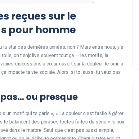
Quel style de coupe courte
es reçues sur le
avec frange devant adopte
as pour homme
?
Sophie
05 août 2026
u la star des dernières années, non ? Mais entre nous, y’a
 toile, on t’enjolive souvent tout ça — les motifs, la
vraies discussions à cœur ouvert sur la douleur, le soin à
 impacte ta vie sociale. Alors, si toi aussi tu veux pas
t pas… ou presque
s un motif qui te parle », « La douleur c’est facile à gérer
ls te balancent des phrases toutes faites du style « le noir
gravé dans le marbre. Sauf que c’est pas aussi simple,
ignet ou de la visibilité permanente. Chaque tatouage et