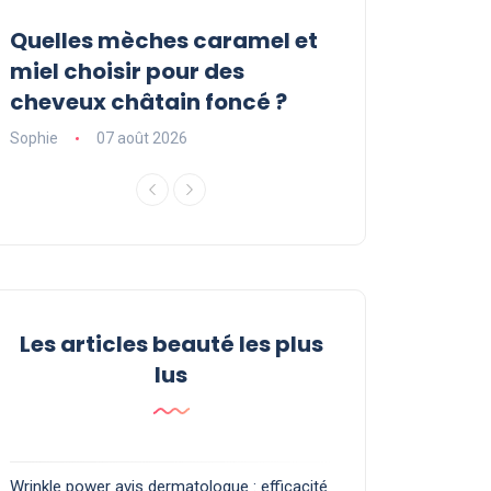
Quelles mèches caramel et
Sérum Pousse
r
miel choisir pour des
Luxéol : est-il l
cheveux châtain foncé ?
vous faut ?
Sophie
07 août 2026
Sophie
06 août 2
Les articles beauté les plus
lus
Wrinkle power avis dermatologue : efficacité