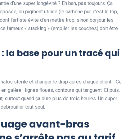
rantie d’une super longévité ? Eh bah, pas toujours. Ça
posée, du pigment utilisé (le carbone pur, c’est le top,
dont l’artiste évite d’en mettre trop, sinon bonjour les
s, ce fameux « stacking » (empiler les couches) doit être
: la base pour un tracé qui
u matos stérile et changer le drap après chaque client… Ce
en galère : lignes floues, contours qui tanguent. Et puis,
ut, surtout quand ça dure plus de trois heures. Un super
débrouiller tout seul.
atouage avant-bras
ne s’arrête pas au tarif