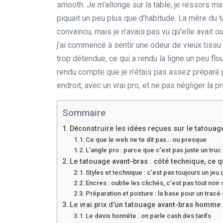
smooth. Je m’allonge sur la table, je ressors ma 
piquait un peu plus que d’habitude. La mère du t
convaincu, mais je n’avais pas vu qu’elle avait ou
j’ai commencé à sentir une odeur de vieux tissu
trop détendue, ce qui a rendu la ligne un peu flou
rendu compte que je n’étais pas assez préparé po
endroit, avec un vrai pro, et ne pas négliger la p
Sommaire
Déconstruire les idées reçues sur le tatoua
Ce que le web ne te dit pas… ou presque
L’angle pro : parce que c’est pas juste un truc 
Le tatouage avant-bras : côté technique, ce qu
Styles et technique : c’est pas toujours un jeu 
Encres : oublie les clichés, c’est pas tout noir
Préparation et posture : la base pour un tracé 
Le vrai prix d’un tatouage avant-bras homme : s
Le devis honnête : on parle cash des tarifs