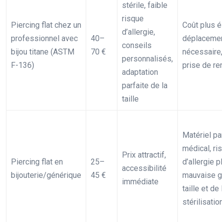
stérile, faible
risque
Piercing flat chez un
Coût plus é
d’allergie,
professionnel avec
40–
déplaceme
conseils
bijou titane (ASTM
70 €
nécessaire
personnalisés,
F-136)
prise de r
adaptation
parfaite de la
taille
Matériel pa
médical, ri
Prix attractif,
Piercing flat en
25–
d’allergie p
accessibilité
bijouterie/générique
45 €
mauvaise g
immédiate
taille et de 
stérilisatio