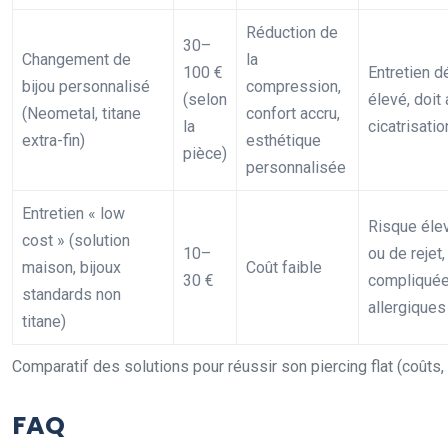
Réduction de
30–
Changement de
la
100 €
Entretien dé
bijou personnalisé
compression,
(selon
élevé, doit 
(Neometal, titane
confort accru,
la
cicatrisatio
extra-fin)
esthétique
pièce)
personnalisée
Entretien « low
Risque élev
cost » (solution
10–
ou de rejet,
maison, bijoux
Coût faible
30 €
compliquée
standards non
allergiques
titane)
Comparatif des solutions pour réussir son piercing flat (coûts,
FAQ