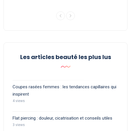
Soph
Les articles beauté les plus lus
Coupes rasées femmes : les tendances capillaires qui
inspirent
4 views
Flat piercing : douleur, cicatrisation et conseils utiles
3 views