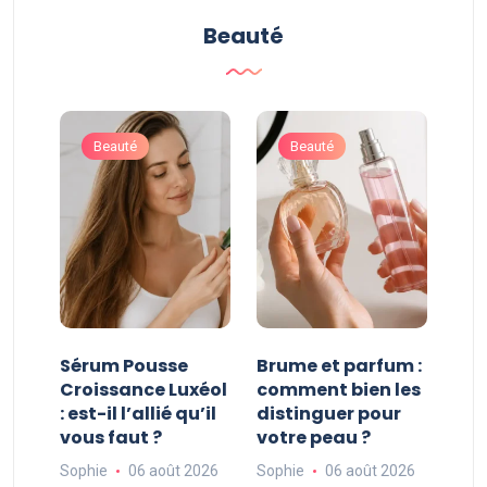
Beauté
Beauté
Beauté
:
Sérum Pousse
Brume et parfum :
Que
Croissance Luxéol
comment bien les
vra
vis
: est-il l’allié qu’il
distinguer pour
Mag
vous faut ?
votre peau ?
une
fer
026
Sophie
06 août 2026
Sophie
06 août 2026