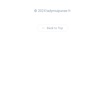
© 2024 ladymuipunae.fr
Back to Top