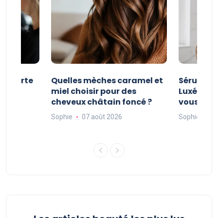
e courte
Quelles mèches caramel et
Sérum Po
nt
miel choisir pour des
Luxéol : es
cheveux châtain foncé ?
vous faut
Sophie
07 août 2026
Sophie
06