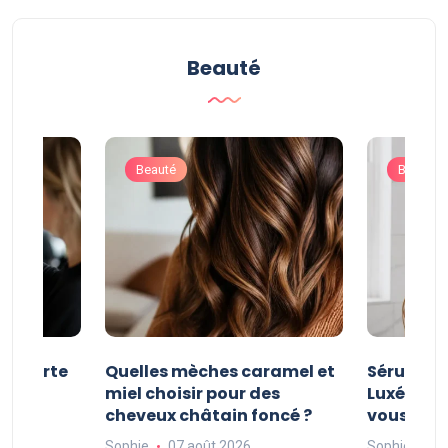
Beauté
Beauté
Beauté
e courte
Quelles mèches caramel et
Sérum Po
nt
miel choisir pour des
Luxéol : es
cheveux châtain foncé ?
vous faut
Sophie
07 août 2026
Sophie
06