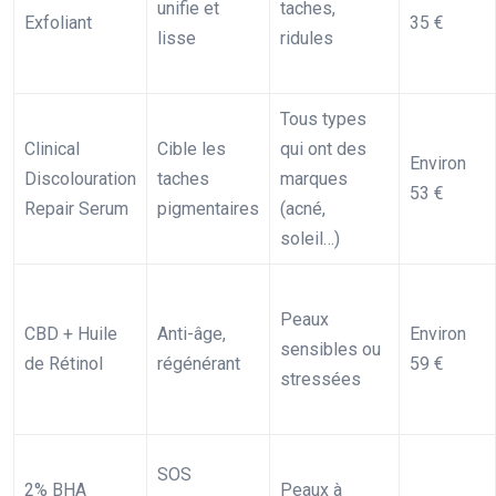
unifie et
taches,
Exfoliant
35 €
lisse
ridules
Tous types
Clinical
Cible les
qui ont des
Environ
Discolouration
taches
marques
53 €
Repair Serum
pigmentaires
(acné,
soleil…)
Peaux
CBD + Huile
Anti-âge,
Environ
sensibles ou
de Rétinol
régénérant
59 €
stressées
SOS
2% BHA
Peaux à