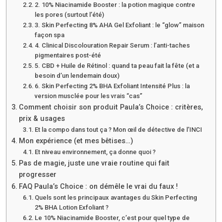
2. 10% Niacinamide Booster : la potion magique contre
les pores (surtout l’été)
3. Skin Perfecting 8% AHA Gel Exfoliant : le “glow” maison
façon spa
4. Clinical Discolouration Repair Serum : l’anti-taches
pigmentaires post-été
5. CBD + Huile de Rétinol : quand ta peau fait la fête (et a
besoin d’un lendemain doux)
6. Skin Perfecting 2% BHA Exfoliant Intensité Plus : la
version musclée pour les vrais “cas”
Comment choisir son produit Paula’s Choice : critères,
prix & usages
Et la compo dans tout ça ? Mon œil de détective de l’INCI
Mon expérience (et mes bêtises…)
Et niveau environnement, ça donne quoi ?
Pas de magie, juste une vraie routine qui fait
progresser
FAQ Paula’s Choice : on démêle le vrai du faux !
Quels sont les principaux avantages du Skin Perfecting
2% BHA Lotion Exfoliant ?
Le 10% Niacinamide Booster, c’est pour quel type de