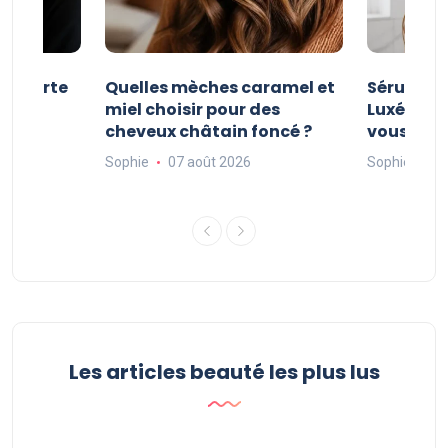
e courte
Quelles mèches caramel et
Sérum Po
nt
miel choisir pour des
Luxéol : es
cheveux châtain foncé ?
vous faut
Sophie
07 août 2026
Sophie
06
Les articles beauté les plus lus