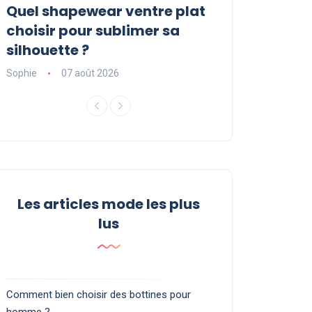
Quel shapewear ventre plat
Jean Halara :
choisir pour sublimer sa
les plus popul
silhouette ?
découvrir
Sophie
07 août 2026
Sophie
24 juillet 
Les articles mode les plus
lus
Comment bien choisir des bottines pour