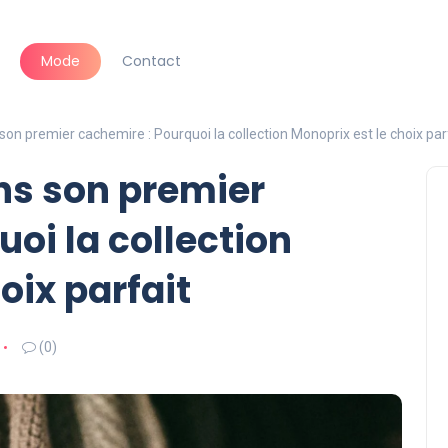
Mode
Contact
s son premier cachemire : Pourquoi la collection Monoprix est le choix par
ans son premier
oi la collection
oix parfait
(0)