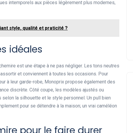
ques intemporels aux pièces légèrement plus modernes,
Pourquoi Iemmafashion est
devenu le blog beauté à
suivre ?
nt style, qualité et praticité ?
Sophie
20 juillet 2026
s idéales
achemire est une étape à ne pas négliger. Les tons neutres
à assortir et conviennent à toutes les occasions. Pour
uleur à leur garde-robe, Monoprix propose également des
ance discrète. Côté coupe, les modèles ajustés ou
selon la silhouette et le style personnel. Un pull bien
implement pour se détendre à la maison; un vrai caméléon
ire pour le faire durer