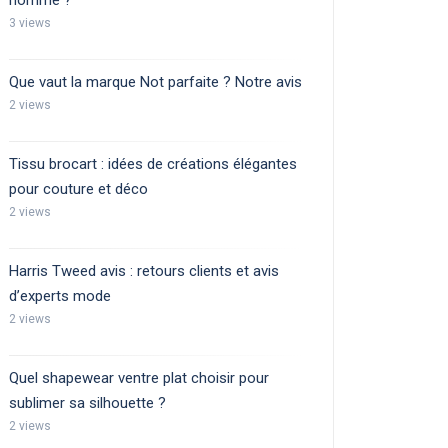
homme ?
3 views
Que vaut la marque Not parfaite ? Notre avis
2 views
Tissu brocart : idées de créations élégantes
pour couture et déco
2 views
Harris Tweed avis : retours clients et avis
d’experts mode
2 views
Quel shapewear ventre plat choisir pour
sublimer sa silhouette ?
2 views