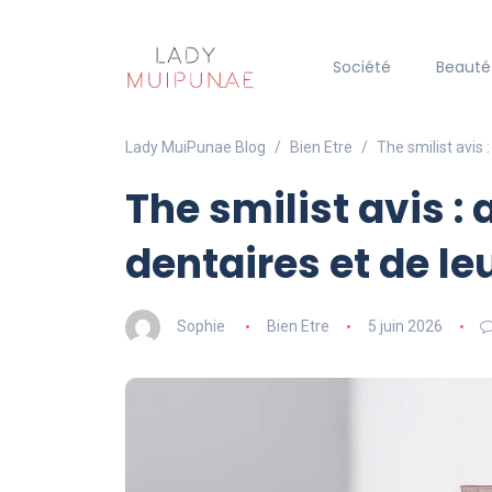
Société
Beauté
Lady MuiPunae Blog
Bien Etre
The smilist avis 
The smilist avis :
dentaires et de leu
Sophie
Bien Etre
5 juin 2026