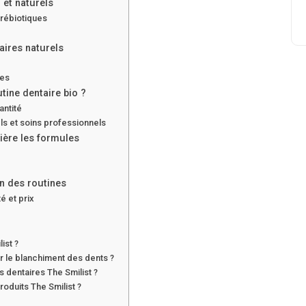
 et naturels
prébiotiques
aires naturels
ies
tine dentaire bio ?
antité
ls et soins professionnels
ière les formules
on des routines
é et prix
ist ?
ur le blanchiment des dents ?
s dentaires The Smilist ?
roduits The Smilist ?