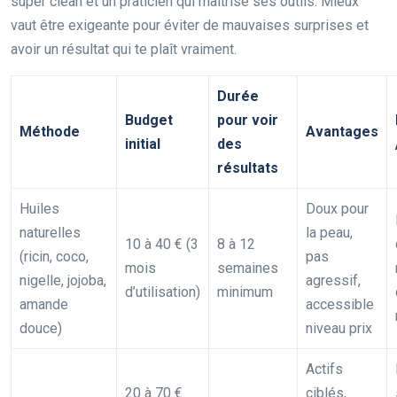
super clean et un praticien qui maîtrise ses outils. Mieux
vaut être exigeante pour éviter de mauvaises surprises et
avoir un résultat qui te plaît vraiment.
Durée
Budget
pour voir
Méthode
Avantages
initial
des
résultats
Huiles
Doux pour
naturelles
la peau,
10 à 40 € (3
8 à 12
(ricin, coco,
pas
mois
semaines
nigelle, jojoba,
agressif,
d’utilisation)
minimum
amande
accessible
douce)
niveau prix
Actifs
20 à 70 €
ciblés,