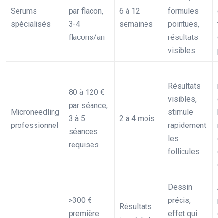
Sérums
par flacon,
6 à 12
formules
spécialisés
3-4
semaines
pointues,
flacons/an
résultats
visibles
Résultats
80 à 120 €
visibles,
par séance,
Microneedling
stimule
3 à 5
2 à 4 mois
professionnel
rapidement
séances
les
requises
follicules
Dessin
>300 €
précis,
Résultats
première
effet qui