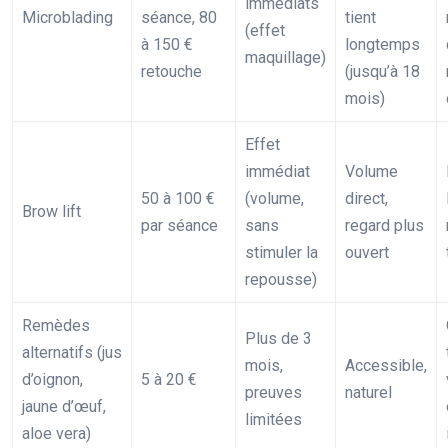
immédiats
Microblading
séance, 80
tient
(effet
à 150 €
longtemps
maquillage)
retouche
(jusqu’à 18
mois)
Effet
immédiat
Volume
50 à 100 €
(volume,
direct,
Brow lift
par séance
sans
regard plus
stimuler la
ouvert
repousse)
Remèdes
Plus de 3
alternatifs (jus
mois,
Accessible,
d’oignon,
5 à 20 €
preuves
naturel
jaune d’œuf,
limitées
aloe vera)