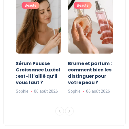
Beauté
Beauté
:
Sérum Pousse
Brume et parfum :
Que
Croissance Luxéol
comment bien les
vra
vis
: est-il l’allié qu’il
distinguer pour
Mag
vous faut ?
votre peau ?
une
fer
026
Sophie
06 août 2026
Sophie
06 août 2026
Soph