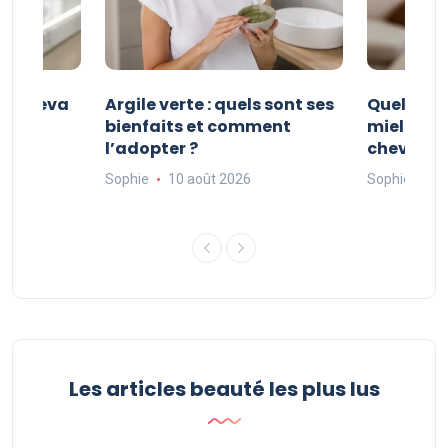
t Aureva
Argile verte : quels sont ses
Quelles 
r une
bienfaits et comment
miel choi
l’adopter ?
cheveux c
Sophie
10 août 2026
Sophie
07
Les articles beauté les plus lus