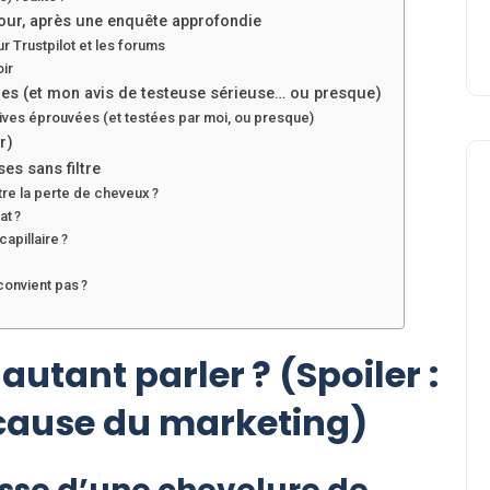
our, après une enquête approfondie
ur Trustpilot et les forums
oir
bres (et mon avis de testeuse sérieuse… ou presque)
atives éprouvées (et testées par moi, ou presque)
r)
es sans filtre
tre la perte de cheveux ?
at ?
apillaire ?
convient pas ?
Beauté
autant parler ? (Spoiler :
à cause du marketing)