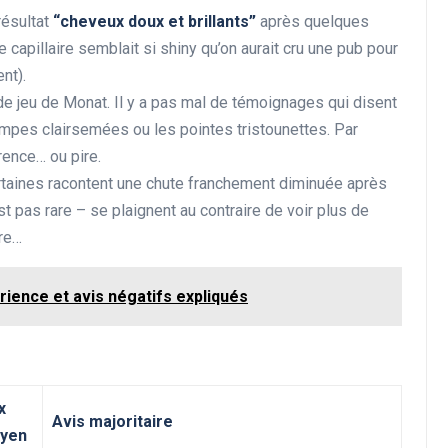
résultat
“cheveux doux et brillants”
après quelques
re capillaire semblait si shiny qu’on aurait cru une pub pour
nt).
de jeu de Monat. Il y a pas mal de témoignages qui disent
tempes clairsemées ou les pointes tristounettes. Par
érence… ou pire.
rtaines racontent une chute franchement diminuée après
st pas rare – se plaignent au contraire de voir plus de
ère…
rience et avis négatifs expliqués
x
Avis majoritaire
yen