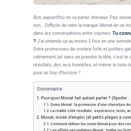
Bon, aujourd’hui on va parler cheveux. Pas seul
non… Difficile de rater la marque Monat en ce m
dans les conversations entre copines.
Tu conna
?
J’ai entendu ça au moins 3 fois en une semaine
Entre promesses de crinière folle et petites galè
calmement (et sans se prendre la tête, c’est le c
résultats, des avis honnêtes, et même la liste des 
pour un tour d’horizon ?
Sommaire
Pourquoi Monat fait autant parler ? (Spoiler :
Soins Monat : la promesse d’une chevelure de
La réalité côté résultats : expérience, tests, a
Monat, mode d’emploi (et petits pièges à conn
Comment utiliser les soins Monat pour des rés
Les effets secondaires Monat : mythe ou (triste