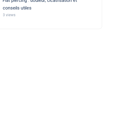
Flat piercing : douleur, cicatrisation et
conseils utiles
3 views