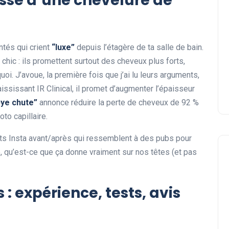
esse d’une chevelure de
Quel style de coupe courte
avec frange devant adopte
?
ntés qui crient
“luxe”
depuis l’étagère de ta salle de bain.
chic : ils promettent surtout des cheveux plus forts,
Sophie
05 août 2026
oi. J’avoue, la première fois que j’ai lu leurs arguments,
aississant IR Clinical, il promet d’augmenter l’épaisseur
bye chute”
annonce réduire la perte de cheveux de 92 %
to capillaire.
sts Insta avant/après qui ressemblent à des pubs pour
, qu’est-ce que ça donne vraiment sur nos têtes (et pas
s : expérience, tests, avis