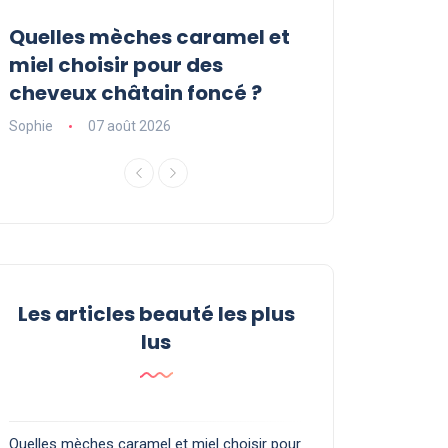
Quelles mèches caramel et
Sérum Pousse
r
miel choisir pour des
Luxéol : est-il l
cheveux châtain foncé ?
vous faut ?
Sophie
07 août 2026
Sophie
06 août 2
Les articles beauté les plus
lus
Quelles mèches caramel et miel choisir pour