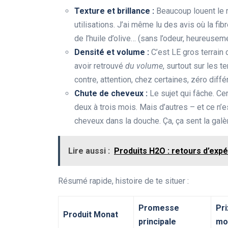
Texture et brillance :
Beaucoup louent le 
utilisations. J’ai même lu des avis où la fib
de l’huile d’olive… (sans l’odeur, heureuseme
Densité et volume :
C’est LE gros terrain 
avoir retrouvé
du volume
, surtout sur les 
contre, attention, chez certaines, zéro diff
Chute de cheveux :
Le sujet qui fâche. Ce
deux à trois mois. Mais d’autres – et ce n’e
cheveux dans la douche. Ça, ça sent la gal
Lire aussi :
Produits H2O : retours d’expé
Résumé rapide, histoire de te situer :
Promesse
Pri
Produit Monat
principale
mo