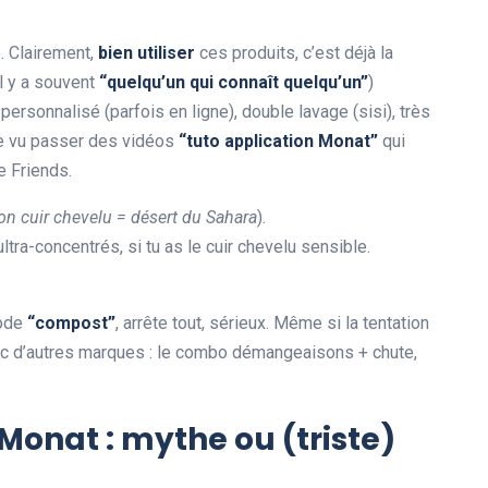
e. Clairement,
bien utiliser
ces produits, c’est déjà la
il y a souvent
“quelqu’un qui connaît quelqu’un”
)
rsonnalisé (parfois en ligne), double lavage (sisi), très
me vu passer des vidéos
“tuto application Monat”
qui
e Friends.
on cuir chevelu = désert du Sahara
).
ultra-concentrés, si tu as le cuir chevelu sensible.
mode
“compost”
, arrête tout, sérieux. Même si la tentation
 avec d’autres marques : le combo démangeaisons + chute,
Monat : mythe ou (triste)