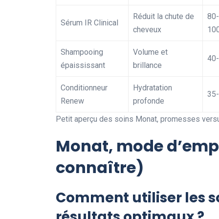
Réduit la chute de
80-
Sérum IR Clinical
cheveux
100
Shampooing
Volume et
40-
épaississant
brillance
Conditionneur
Hydratation
35-
Renew
profonde
Petit aperçu des soins Monat, promesses versu
Monat, mode d’emplo
connaître)
Comment utiliser les 
résultats optimaux ?