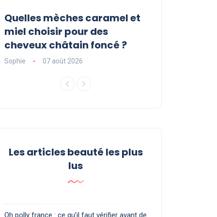
Quelles mèches caramel et
Sérum Pousse
r
miel choisir pour des
Luxéol : est-il l
cheveux châtain foncé ?
vous faut ?
Sophie
07 août 2026
Sophie
06 août 2
Les articles beauté les plus
lus
Oh polly france : ce qu’il faut vérifier avant de