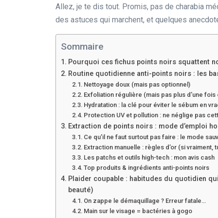
Allez, je te dis tout. Promis, pas de charabia méd
des astuces qui marchent, et quelques anecdote
Sommaire
Pourquoi ces fichus points noirs squattent n
Routine quotidienne anti-points noirs : les ba
Nettoyage doux (mais pas optionnel)
Exfoliation régulière (mais pas plus d’une foi
Hydratation : la clé pour éviter le sébum en vr
Protection UV et pollution : ne néglige pas cet
Extraction de points noirs : mode d’emploi h
Ce qu’il ne faut surtout pas faire : le mode sa
Extraction manuelle : règles d’or (si vraiment, 
Les patchs et outils high-tech : mon avis cash
Top produits & ingrédients anti-points noirs
Plaider coupable : habitudes du quotidien qu
beauté)
On zappe le démaquillage ? Erreur fatale…
Main sur le visage = bactéries à gogo