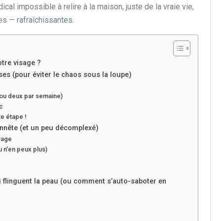
ical impossible à relire à la maison, juste de la vraie vie,
s — rafraîchissantes.
otre visage ?
ses (pour éviter le chaos sous la loupe)
s ou deux par semaine)
ac
te étape !
onnête (et un peu décomplexé)
uvage
tu n’en peux plus)
i flinguent la peau (ou comment s’auto-saboter en