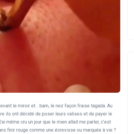
vant le miroir et… bam, le nez façon fraise tagada. Au
re ils ont décidé de poser leurs valises et de payer le
j’ai même cru un jour que le mien allait me parler, c’est
ans finir rouge comme une écrevisse ou marquée à vie ?