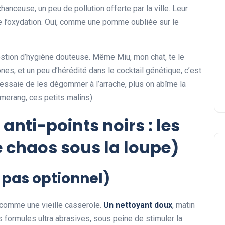
hanceuse, un peu de pollution offerte par la ville. Leur
Quel style de coupe courte
 de l’oxydation. Oui, comme une pomme oubliée sur le
avec frange devant adopte
?
uestion d’hygiène douteuse. Même Miu, mon chat, te le
Sophie
05 août 2026
rmones, et un peu d’hérédité dans le cocktail génétique, c’est
on essaie de les dégommer à l’arrache, plus on abîme la
merang, ces petits malins).
anti-points noirs : les
e chaos sous la loupe)
pas optionnel)
r comme une vieille casserole.
Un nettoyant doux
, matin
les formules ultra abrasives, sous peine de stimuler la