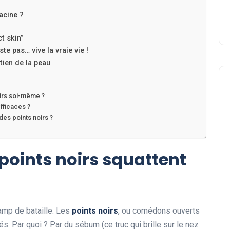
racine ?
t skin”
ste pas… vive la vraie vie !
etien de la peau
oirs soi-même ?
efficaces ?
des points noirs ?
Beauté
points noirs squattent
hamp de bataille. Les
points noirs
, ou comédons ouverts
s. Par quoi ? Par du sébum (ce truc qui brille sur le nez