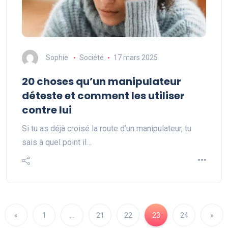
Sophie
Société
17 mars 2025
20 choses qu’un manipulateur
déteste et comment les utiliser
contre lui
Si tu as déjà croisé la route d’un manipulateur, tu
sais à quel point il…
«
1
…
21
22
23
24
»