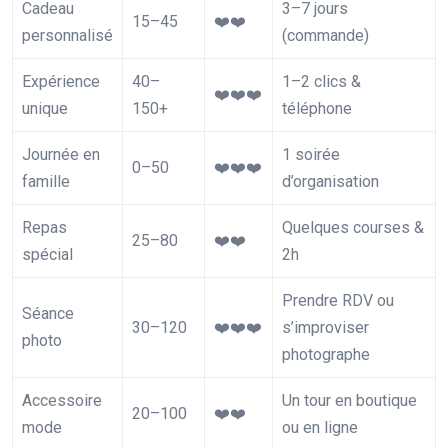
Cadeau
3–7 jours
15–45
❤️❤️
personnalisé
(commande)
Expérience
40–
1–2 clics &
❤️❤️❤️
unique
150+
téléphone
Journée en
1 soirée
0–50
❤️❤️❤️
famille
d’organisation
Repas
Quelques courses &
25–80
❤️❤️
spécial
2h
Prendre RDV ou
Séance
30–120
❤️❤️❤️
s’improviser
photo
photographe
Accessoire
Un tour en boutique
20–100
❤️❤️
mode
ou en ligne