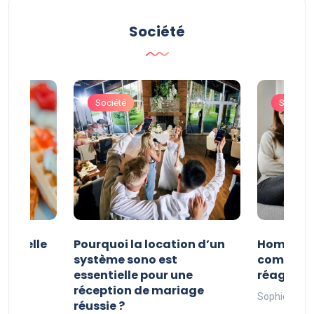
Société
Société
Société
 nouvelle
Pourquoi la location d’un
Homme tr
 de
système sono est
comment 
essentielle pour une
réagir ?
réception de mariage
Sophie
20 
réussie ?