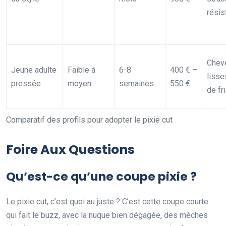
résis
Chev
Jeune adulte
Faible à
6-8
400 € –
lisse
pressée
moyen
semaines
550 €
de fr
Comparatif des profils pour adopter le pixie cut
Foire Aux Questions
Qu’est-ce qu’une coupe pixie ?
Le pixie cut, c’est quoi au juste ? C’est cette coupe courte
qui fait le buzz, avec la nuque bien dégagée, des mèches