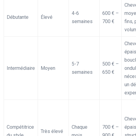
Chev
4-6
600 € –
moye
Débutante
Élevé
semaines
700 €
fins,
volu
Chev
épais
bouc
5-7
500 € –
Intermédiaire
Moyen
ondul
semaines
650 €
néces
un d
exper
Chev
Compétitrice
Chaque
700 € –
épais
Très élevé
du style
mois
900 €
struc