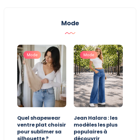
Mode
Mode
Mode
Quel shapewear
Jean Halara : les
Zag
 est
ventre plat choisir
modèles les plus
pou
pour sublimer sa
populaires à
bij
e ?
silhouette ?
découvrir
min