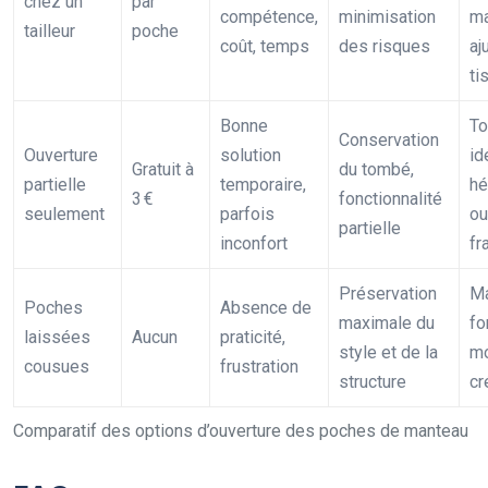
chez un
par
compétence,
minimisation
ma
tailleur
poche
coût, temps
des risques
aj
ti
Bonne
To
Conservation
Ouverture
solution
id
Gratuit à
du tombé,
partielle
temporaire,
hé
3 €
fonctionnalité
seulement
parfois
ou
partielle
inconfort
fr
Préservation
Ma
Poches
Absence de
maximale du
fo
laissées
Aucun
praticité,
style et de la
mo
cousues
frustration
structure
cr
Comparatif des options d’ouverture des poches de manteau