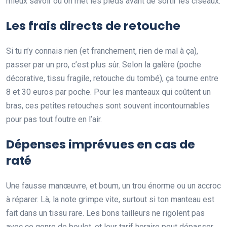
mieux savoir où on met les pieds avant de sortir les ciseaux.
Les frais directs de retouche
Si tu n’y connais rien (et franchement, rien de mal à ça),
passer par un pro, c’est plus sûr. Selon la galère (poche
décorative, tissu fragile, retouche du tombé), ça tourne entre
8 et 30 euros par poche. Pour les manteaux qui coûtent un
bras, ces petites retouches sont souvent incontournables
pour pas tout foutre en l’air.
Dépenses imprévues en cas de
raté
Une fausse manœuvre, et boum, un trou énorme ou un accroc
à réparer. Là, la note grimpe vite, surtout si ton manteau est
fait dans un tissu rare. Les bons tailleurs ne rigolent pas
avec ce genre de boulot, et leur tarif horaire peut dépasser