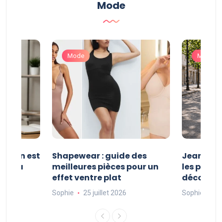
Mode
Mode
Mode
shion est
Shapewear : guide des
Jean Hala
auté à
meilleures pièces pour un
les plus 
effet ventre plat
découvri
Sophie
25 juillet 2026
Sophie
24 