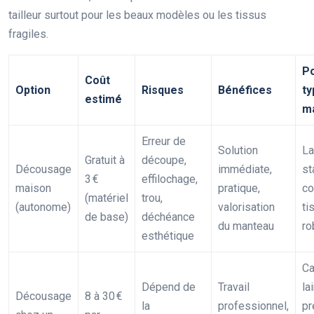
tailleur surtout pour les beaux modèles ou les tissus
fragiles.
Po
Coût
Option
Risques
Bénéfices
ty
estimé
ma
Erreur de
Solution
La
Gratuit à
découpe,
Décousage
immédiate,
st
3 €
effilochage,
maison
pratique,
co
(matériel
trou,
(autonome)
valorisation
ti
de base)
déchéance
du manteau
ro
esthétique
Ca
Dépend de
Travail
la
Décousage
8 à 30 €
la
professionnel,
pr