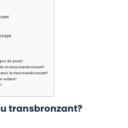
nzant
onzage
types de peau?
ts en tissu transbronzant?
avec le tissu transbronzant?
e solaire?
u?
ssu transbronzant?