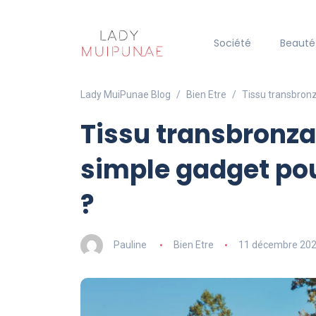
Société
Beauté
Lady MuiPunae Blog
Bien Etre
Tissu transbronz
Tissu transbronzan
simple gadget pou
?
Pauline
Bien Etre
11 décembre 20