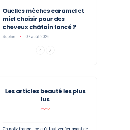
Quelles mèches caramel et
Sérum Pousse
r
miel choisir pour des
Luxéol : est-il l
cheveux châtain foncé ?
vous faut ?
Sophie
07 août 2026
Sophie
06 août 2
Les articles beauté les plus
lus
Oh polly france : ce qu’il faut vérifier avant de