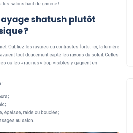
ns les salons haut de gamme !
Quel style de coupe courte
alayage shatush plutôt
avec frange devant adopte
?
sique ?
Sophie
05 août 2026
el. Oubliez les rayures ou contrastes forts : ici, la lumière
avaient tout doucement capté les rayons du soleil. Celles
s ou les « racines » trop visibles y gagnent en
 :
urs ;
ic ;
ne, épaisse, raide ou bouclée ;
ssages au salon.