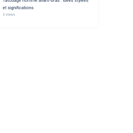
Tatouage homme avant-bras : idées stylées
et significations
3 views