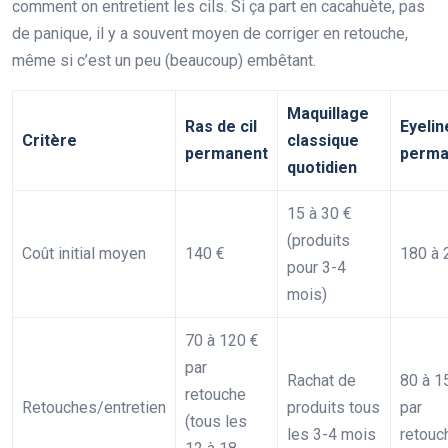
comment on entretient les cils. Si ça part en cacahuète, pas
de panique, il y a souvent moyen de corriger en retouche,
même si c’est un peu (beaucoup) embêtant.
Maquillage
Ras de cil
Eyelin
Critère
classique
permanent
perma
quotidien
15 à 30 €
(produits
Coût initial moyen
140 €
180 à 
pour 3-4
mois)
70 à 120 €
par
Rachat de
80 à 1
retouche
Retouches/entretien
produits tous
par
(tous les
les 3-4 mois
retouc