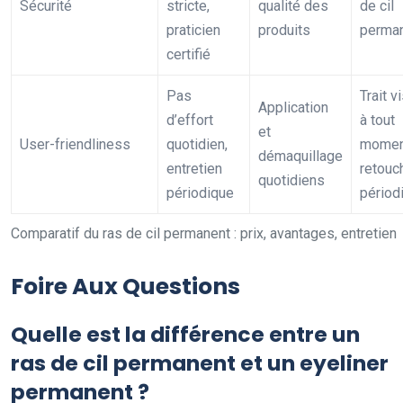
Sécurité
stricte,
qualité des
de cil
praticien
produits
perma
certifié
Pas
Trait v
Application
d’effort
à tout
et
User-friendliness
quotidien,
momen
démaquillage
entretien
retouc
quotidiens
périodique
périod
Comparatif du ras de cil permanent : prix, avantages, entretien
Foire Aux Questions
Quelle est la différence entre un
ras de cil permanent et un eyeliner
permanent ?