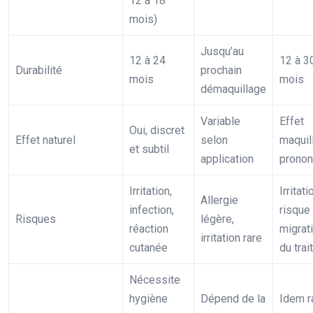
12 à 18
mois)
Jusqu’au
12 à 24
12 à 3
Durabilité
prochain
mois
mois
démaquillage
Variable
Effet
Oui, discret
Effet naturel
selon
maquil
et subtil
application
prono
Irritation,
Irritati
Allergie
infection,
risque
Risques
légère,
réaction
migrat
irritation rare
cutanée
du trait
Nécessite
hygiène
Dépend de la
Idem r