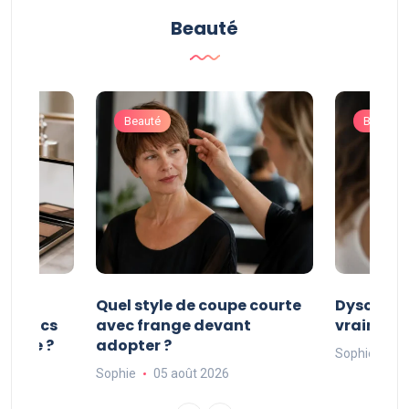
Beauté
Beauté
Beauté
es
Quel style de coupe courte
Dyson Air
smetics
avec frange devant
vraiment 
ature ?
adopter ?
Sophie
05
Sophie
05 août 2026