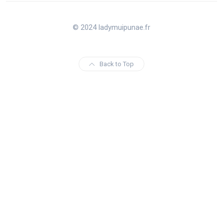
© 2024 ladymuipunae.fr
Back to Top