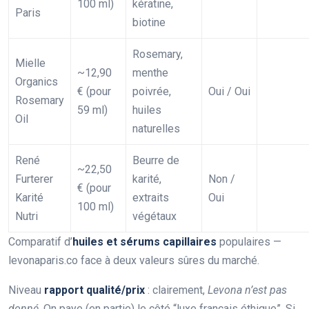
100 ml)
kératine,
Paris
biotine
Rosemary,
Mielle
~12,90
menthe
Organics
€ (pour
poivrée,
Oui / Oui
Rosemary
59 ml)
huiles
Oil
naturelles
René
Beurre de
~22,50
Furterer
karité,
Non /
€ (pour
Karité
extraits
Oui
100 ml)
Nutri
végétaux
Comparatif d’
huiles et sérums capillaires
populaires —
levonaparis.co face à deux valeurs sûres du marché.
Niveau
rapport qualité/prix
: clairement,
Levona n’est pas
donné
. On paye (en partie) le côté “luxe français éthique”. Si