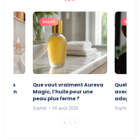
Beauté
Beauté
nt les
Que vaut vraiment Aureva
Quel styl
cité en
Magic, l’huile pour une
avec fra
peau plus ferme ?
adopter 
Sophie
06 août 2026
Sophie
05