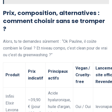
Prix, composition, alternatives :
comment choisir sans se tromper
?
Alors, tu te demandes sûrement : “Ok Pauline, il coûte
combien le Graal ? Et niveau compo, c’est clean pour de vrai
ou c’est du greenwashing ?”
Vegan /
Lancem
Prix
Principaux
Produit
Cruelty-
site offic
indicatif
actifs
free
Revende
Acide
Infini
~39,90
hyaluronique,
Elixir
€ (pour
huile d’argan,
Oui / Oui
levonapar
Levona