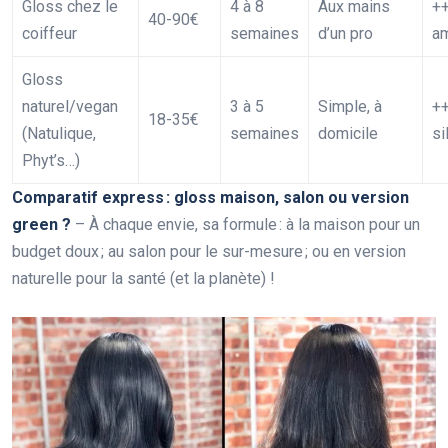
Gloss chez le
4 à 8
Aux mains
++
40-90€
coiffeur
semaines
d’un pro
a
Gloss
naturel/vegan
3 à 5
Simple, à
++
18-35€
(Natulique,
semaines
domicile
si
Phyt’s…)
Comparatif express : gloss maison, salon ou version
green ?
– À chaque envie, sa formule : à la maison pour un
budget doux ; au salon pour le sur-mesure ; ou en version
naturelle pour la santé (et la planète) !