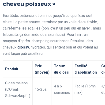
cheveu poisseux »
Eau tiède, patience, et on rince jusqu’à ce que l’eau soit
claire. La petite astuce : terminez par un voile d’eau froide,
ça referme les écailles (bon, c’est un peu dur en hiver… mais
la beauté, ça demande des sacrifices). Pour finir : un
soupçon d’après-shampoing nourrissant. Résultat : des
cheveux
glossy
, hydratés, qui sentent bon et qui volent au
vent façon pub capillaire.
Prix
Tenue
Facilité
C
Produit
(moyen)
du gloss
d’application
c
Gloss maison
4 à 6
Facile (15mn
+/
(L’Oréal,
15-25€
semaines
max)
ét
Schwarzkopf…)