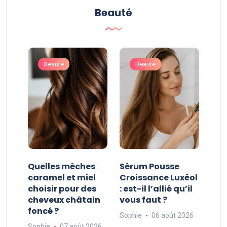
Beauté
Beauté
Beauté
Quelles mèches
Sérum Pousse
Bru
caramel et miel
Croissance Luxéol
com
choisir pour des
: est-il l’allié qu’il
dis
r ?
cheveux châtain
vous faut ?
vot
foncé ?
026
Sophie
06 août 2026
Soph
Sophie
07 août 2026