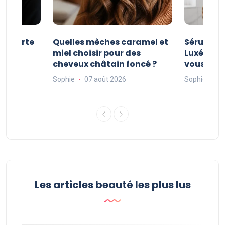
e courte
Quelles mèches caramel et
Sérum Po
nt
miel choisir pour des
Luxéol : es
cheveux châtain foncé ?
vous faut
Sophie
07 août 2026
Sophie
06
Les articles beauté les plus lus