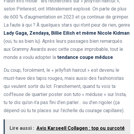
Flash info mode : les recherches sur « jellyfish haircut »,
selon Pinterest, ont littéralement explosé. On parle de plus
de 600 % d’augmentation en 2023 et ça continue de grimper.
La faute à qui ? À quelques stars qui n’ont peur de rien, genre
Lady Gaga, Zendaya, Billie Eilish et même Nicole Kidman
(oui, tu as bien lu). Après leurs passages bien remarqués
aux Grammy Awards avec cette coupe improbable, tout le
monde a voulu adopter la
tendance coupe méduse
.
Du coup, forcément, le « jellyfish haircut » est devenu le
must-have des tapis rouges, mais aussi des fashionistas
qui veulent sortir du lot. Franchement, quand tu vois ta
coiffeuse de quartier poster son tuto « méduse » sur Insta,
tu te dis qu’on n’a pas fini d’en parler… ou d’en rigoler (ça
dépend où tu te places sur l’échelle du courage capillaire).
Lire aussi :
Avis Karseell Collagen : top ou surcoté