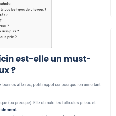
acheter
 à tous les types de cheveux ?
rés ?
 ?
veux ?
 ricin pure ?
eur prix ?
ricin est-elle un must-
ux ?
Beauté
 bonnes affaires, petit rappel sur pourquoi on aime tant
ique (ou presque). Elle stimule les follicules pileux et
pidement
.