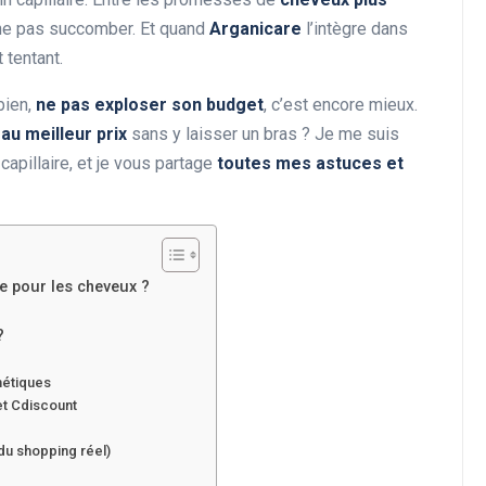
e ne pas succomber. Et quand
Arganicare
l’intègre dans
 tentant.
bien,
ne pas exploser son budget
, c’est encore mieux.
au meilleur prix
sans y laisser un bras ? Je me suis
apillaire, et je vous partage
toutes mes astuces et
ve pour les cheveux ?
?
métiques
t Cdiscount
e
du shopping réel)