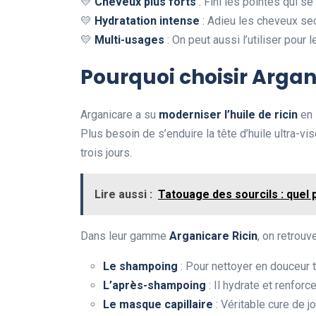
💛
Cheveux plus forts
: Fini les pointes qui s
💛
Hydratation intense
: Adieu les cheveux sec
💛
Multi-usages
: On peut aussi l’utiliser pour 
Pourquoi choisir Argan
Arganicare a su
moderniser l’huile de ricin
en 
Plus besoin de s’enduire la tête d’huile ultra-v
trois jours.
Lire aussi :
Tatouage des sourcils : quel p
Dans leur gamme
Arganicare Ricin
, on retrouve
Le shampoing
: Pour nettoyer en douceur 
L’après-shampoing
: Il hydrate et renforc
Le masque capillaire
: Véritable cure de 