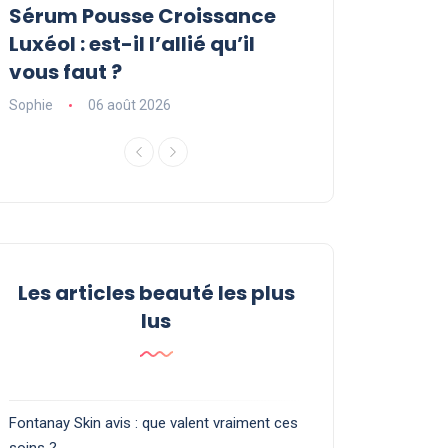
Sérum Pousse Croissance
Brume et par
Luxéol : est-il l’allié qu’il
bien les disti
vous faut ?
votre peau ?
Sophie
06 août 2026
Sophie
06 août 2
Les articles beauté les plus
lus
Fontanay Skin avis : que valent vraiment ces