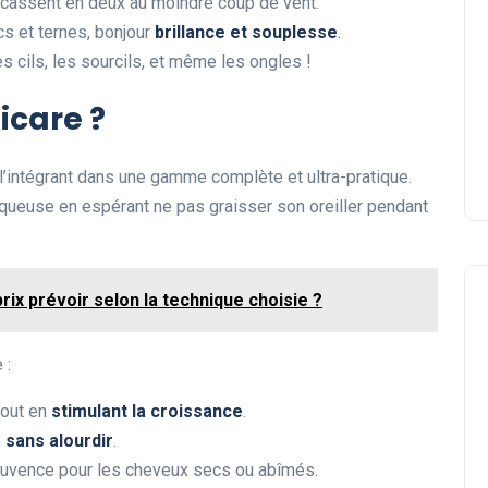
e cassent en deux au moindre coup de vent.
Dyson Airwrap : que valent
s et ternes, bonjour
brillance et souplesse
.
vraiment les avis négatifs ?
les cils, les sourcils, et même les ongles !
Sophie
05 août 2026
icare ?
l’intégrant dans une gamme complète et ultra-pratique.
isqueuse en espérant ne pas graisser son oreiller pendant
rix prévoir selon la technique choisie ?
 :
tout en
stimulant la croissance
.
e
sans alourdir
.
jouvence pour les cheveux secs ou abîmés.